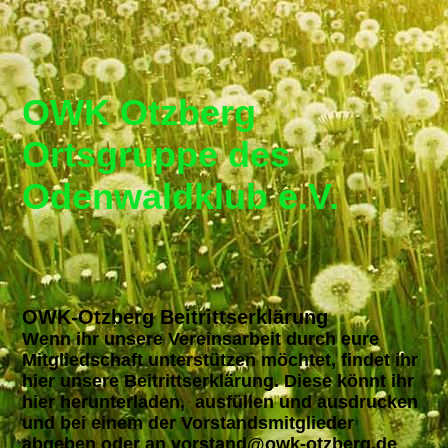
OWK Otzberg
Ortsgruppe de
s
Odenwaldklub e.V.
OWK-Otzberg Beitrittserklärung
Wenn ihr unsere Vereinsarbeit durch eure
Mitgliedschaft unterstützen möchtet, findet ihr
hier unsere Beitrittserklärung. Diese könnt ihr
hier herunterladen, ausfüllen und ausdrucken
und bei einem der Vorstandsmitglieder
abgeben oder an vorstand@owk-otzberg.de