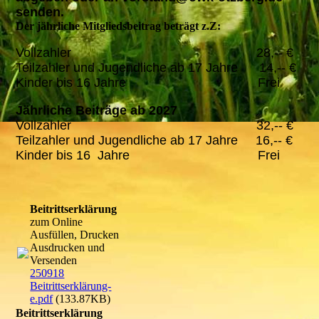
senden.
Der jährliche Mitgliedsbeitrag beträgt z.Z:
Vollzahler 28,-- €
Teilzahler und Jugendliche ab 17 Jahre 14,-- €
Kinder bis 16 Jahre Frei
Jährliche Beiträge ab 2027
Vollzahler 32,-- €
Teilzahler und Jugendliche ab 17 Jahre 16,-- €
Kinder bis 16 Jahre Frei
Beitrittserklärung
zum Online
Ausfüllen, Drucken
Ausdrucken und
Versenden
250918
Beitrittserklärung-
e.pdf
(133.87KB)
Beitrittserklärung