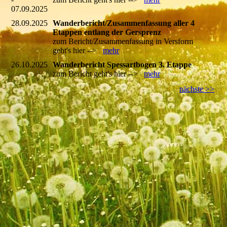
07.09.2025
28.09.2025
Wanderbericht/Zusammenfassung aller 4
Etappen entlang der Gersprenz
zum Bericht/Zusammenfassung in Versform
geht's hier -->
mehr
26.10.2025
Wanderbericht Spessartbogen 3. Etappe
zum Bericht geht's hier -->
mehr
nächste >>