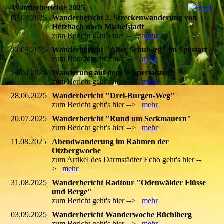
Wanderberichte 2025
08.03.2025
Wanderbericht 2. Streckenwanderung von
Hetzbach nach Michelstadt
zum Bericht geht's hier -->
mehr
23.03.2025
Wanderbericht "Alter Schulweg" im Spessart
zum Bericht geht's hier -->
mehr
13.04.2025
Wanderung auf dem Wispertalsteig
zum Bericht geht's hier -->
mehr
28.06.2025
Wanderbericht "Drei-Burgen-Weg"
zum Bericht geht's hier -->
mehr
20.07.2025
Wanderbericht "Rund um Seckmauern"
zum Bericht geht's hier -->
mehr
11.08.2025
Abendwanderung im Rahmen der
Otzbergwoche
zum Artikel des Darmstädter Echo geht's hier --
>
mehr
31.08.2025
Wanderbericht Radtour "Odenwälder Flüsse
und Berge"
zum Bericht geht's hier -->
mehr
03.09.2025
Wanderbericht Wanderwoche Büchlberg
-
zum Bericht geht's hier -->
mehr