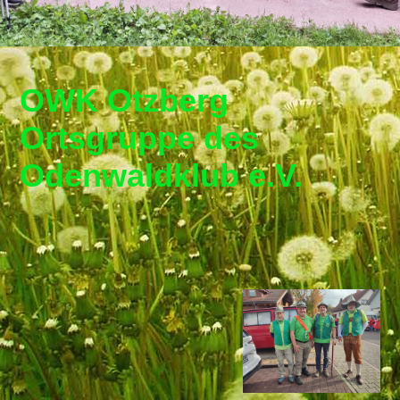
OWK Otzberg
Ortsgruppe de
s
Odenwaldklub e.V.