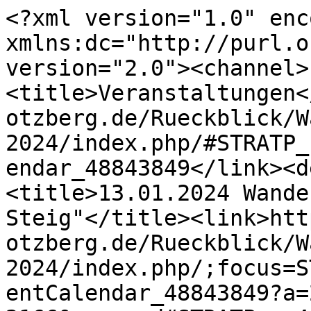
<?xml version="1.0" encoding="UTF-8"?><rss xmlns:dc="http://purl.org/dc/elements/1.1/" version="2.0"><channel><title>Veranstaltungen</title><link>https://owk-otzberg.de/Rueckblick/Wanderberichte-2024/index.php/#STRATP_cm4all_com_widgets_EventCalendar_48843849</link><description/><item><title>13.01.2024 Wanderbericht "Sieben-Hügel-Steig"</title><link>https://owk-otzberg.de/Rueckblick/Wanderberichte-2024/index.php/;focus=STRATP_cm4all_com_widgets_EventCalendar_48843849?a=20240114162035-2166&amp;m=d#STRATP_cm4all_com_widgets_EventCalendar_48843849</link><description>zum Bericht geht's hier --&gt;</description><pubDate>Thu, 06 Aug 2026 16:23:58 GMT</pubDate><guid>https://owk-otzberg.de/Rueckblick/Wanderberichte-2024/index.php/;focus=STRATP_cm4all_com_widgets_EventCalendar_48843849?a=20240114162035-2166&amp;m=d#STRATP_cm4all_com_widgets_EventCalendar_48843849</guid><dc:date>2026-08-06T16:23:58Z</dc:date></item><item><title>18.02.2024 Wanderbericht "Dreiseetal"</title><link>https://owk-otzberg.de/Rueckblick/Wanderberichte-2024/index.php/;focus=STRATP_cm4all_com_widgets_EventCalendar_48843849?a=20240226093920-8959&amp;m=d#STRATP_cm4all_com_widgets_EventCalendar_48843849</link><description>zum Bericht geht's hier --&gt;</description><pubDate>Thu, 06 Aug 2026 16:23:58 GMT</pubDate><guid>https://owk-otzberg.de/Rueckblick/Wanderberichte-2024/index.php/;focus=STRATP_cm4all_com_widgets_EventCalendar_48843849?a=20240226093920-8959&amp;m=d#STRATP_cm4all_com_widgets_EventCalendar_48843849</guid><dc:date>2026-08-06T16:23:58Z</dc:date></item><item><title>01.03.2024 Wanderbericht "Wanderung zum Weiler Hippelsbach"</title><link>https://owk-otzberg.de/Rueckblick/Wanderberichte-2024/index.php/;focus=STRATP_cm4all_com_widgets_EventCalendar_48843849?a=20240628145315-2903&amp;m=d#STRATP_cm4all_com_widgets_EventCalendar_48843849</link><description>Bericht folgt</description><pubDate>Thu, 06 Aug 2026 16:23:58 GMT</pubDate><guid>https://owk-otzberg.de/Rueckblick/Wanderberichte-2024/index.php/;focus=STRATP_cm4all_com_widgets_EventCalendar_48843849?a=20240628145315-2903&amp;m=d#STRATP_cm4all_com_widgets_EventCalendar_48843849</guid><dc:date>2026-08-06T16:23:58Z</dc:date></item><item><title>02.03.2024 Wanderbericht "1. Streckenwanderung 2024 nach Langenbrombach"</title><link>https://owk-otzberg.de/Rueckblick/Wanderberichte-2024/index.php/;focus=STRATP_cm4all_com_widgets_EventCalendar_48843849?a=20240323121350-5821&amp;m=d#STRATP_cm4all_com_widgets_EventCalendar_48843849</link><description>zum Bericht geht's hier --&gt;</description><pubDate>Thu, 06 Aug 2026 16:23:58 GMT</pubDate><guid>https://owk-otzberg.de/Rueckblick/Wanderberichte-2024/index.php/;focus=STRATP_cm4all_com_widgets_EventCalendar_48843849?a=20240323121350-5821&amp;m=d#STRATP_cm4all_com_widgets_EventCalendar_48843849</guid><dc:date>2026-08-06T16:23:58Z</dc:date></item><item><title>24.03.2024 Wanderbericht "Burgruine Freienstein"</title><link>https://owk-otzberg.de/Rueckblick/Wanderberichte-2024/index.php/;focus=STRATP_cm4all_com_widgets_EventCalendar_48843849?a=20240425152102-2529&amp;m=d#STRATP_cm4all_com_widgets_EventCalendar_48843849</link><description>zum Wanderbericht geht's hier --&gt;</description><pubDate>Thu, 06 Aug 2026 16:23:58 GMT</pubDate><guid>https://owk-otzberg.de/Rueckblick/Wanderberichte-2024/index.php/;focus=STRATP_cm4all_com_widgets_EventCalendar_48843849?a=20240425152102-2529&amp;m=d#STRATP_cm4all_com_widgets_EventCalendar_48843849</guid><dc:date>2026-08-06T16:23:58Z</dc:date></item><item><title>21.04.2024 Wanderbericht "Spessartbogen Teil II"</title><link>https://owk-otzberg.de/Rueckblick/Wanderberichte-2024/index.php/;focus=STRATP_cm4all_com_widgets_EventCalendar_48843849?a=20240425151600-8710&amp;m=d#STRATP_cm4all_com_widgets_EventCalendar_48843849</link><description>zum Bericht geht's hier --&gt;</description><pubDate>Thu, 06 Aug 2026 16:23:58 GMT</pubDate><guid>https://owk-otzberg.de/Rueckblick/Wanderberichte-2024/index.php/;focus=STRATP_cm4all_com_widgets_EventCalendar_48843849?a=20240425151600-8710&amp;m=d#STRATP_cm4all_com_widgets_EventCalendar_48843849</guid><dc:date>2026-08-06T16:23:58Z</dc:date></item><item><title>20.05.2024 Wanderbericht Mundartweg Weschnitztal</title><link>https://owk-otzberg.de/Rueckblick/Wanderberichte-2024/index.php/;focus=STRATP_cm4all_com_widgets_EventCalendar_48843849?a=20240529102544-567&amp;m=d#STRATP_cm4all_com_widgets_EventCalendar_48843849</link><description>zum Wanderbericht geht's hier --&gt;</description><pubDate>Thu, 06 Aug 2026 16:23:58 GMT</pubDate><guid>https://owk-otzberg.de/Rueckblick/Wanderberichte-2024/index.php/;focus=STRATP_cm4all_com_widgets_EventCalendar_48843849?a=20240529102544-567&amp;m=d#STRATP_cm4all_com_widgets_EventCalendar_48843849</guid><dc:date>2026-08-06T16:23:58Z</dc:date></item><item><title>01.06.2024 Wanderbericht 2. Streckenwanderung 2024 "Vom Bachgau zum Otzberg"</title><link>https://owk-otzberg.de/Rueckblick/Wanderberichte-2024/index.php/;focus=STRATP_cm4all_com_widgets_EventCalendar_48843849?a=20240628145651-3035&amp;m=d#STRATP_cm4all_com_widgets_EventCalendar_48843849</link><description>zum Bericht geht's hier --&gt;</description><pubDate>Thu, 06 Aug 2026 16:23:58 GMT</pubDate><guid>https://owk-otzberg.de/Rueckblick/Wanderberichte-2024/index.php/;focus=STRATP_cm4all_com_widgets_EventCalendar_48843849?a=20240628145651-3035&amp;m=d#STRATP_cm4all_com_widgets_EventCalendar_48843849</guid><dc:date>2026-08-06T16:23:58Z</dc:date></item><item><title>05.06.2024 Wanderbericht "Auf Napoleons Sp